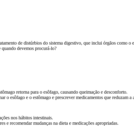
tamento de distúrbios do sistema digestivo, que inclui órgãos como o es
a e quando devemos procurá-lo?
stômago retorna para o esôfago, causando queimação e desconforto.
inar o esôfago e o estômago e prescrever medicamentos que reduzam a 
ões nos hábitos intestinais.
ntares e recomendar mudanças na dieta e medicações apropriadas.