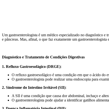
Um gastroenterologista é um médico especializado no diagnóstico e tra
e pâncreas. Mas, afinal, o que faz exatamente um gastroenterologist
Diagnóstico e Tratamento de Condições Digestivas
1. Refluxo Gastroesofágico (DRGE)
:
O refluxo gastroesofágico é uma condição em que o ácido do e
O gastroenterologista pode realizar uma endoscopia para exam
2. Síndrome do Intestino Irritável (SII)
:
A SII é uma condição que causa dor abdominal, inchaço e alteraç
O gastroenterologista pode ajudar a identificar gatilhos alime
3. Doença Inflamatória Intestinal (DII)
: